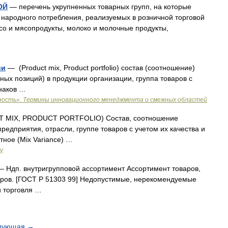
ОЙ
— перечень укрупненных товарных групп, на которые
 народного потребления, реализуемых в розничной торговой
ясо и мясопродукты, молоко и молочные продукты,
ии
— (Product mix, Product portfolio) состав (соотношение)
ных позиций) в продукции организации, группа товаров с
наков …
ность». Термины инновационного менеджмента и смежных областей
 MIX, PRODUCT PORTFOLIO) Состав, соотношение
редприятия, отрасли, группе товаров с учетом их качества и
тное (Mix Variance) …
у
— Ндп. внутригрупповой ассортимент Ассортимент товаров,
ров. [ГОСТ Р 51303 99] Недопустимые, нерекомендуемые
и торговля …
дующая
→