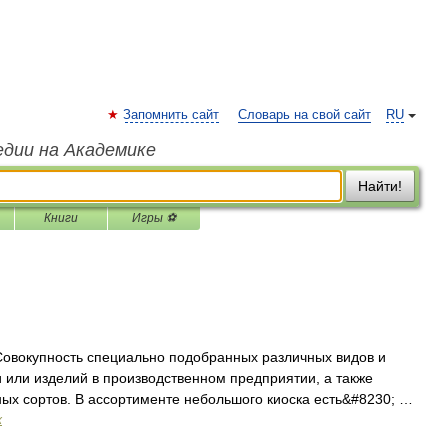
Запомнить сайт
Словарь на свой сайт
RU
едии на Академике
Найти!
Книги
Игры ⚽
вокупность специально подобранных различных видов и
и или изделий в производственном предприятии, а также
ых сортов. В ассортименте небольшого киоска есть&#8230; …
х