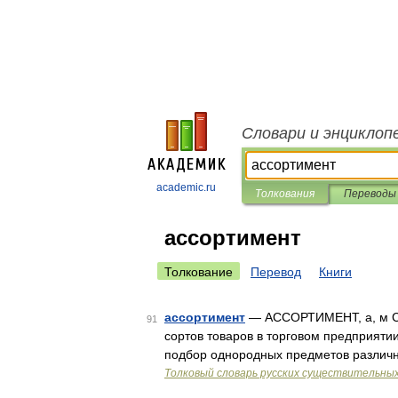
Словари и энциклоп
academic.ru
Толкования
Переводы
ассортимент
Толкование
Перевод
Книги
ассортимент
— АССОРТИМЕНТ, а, м Со
91
сортов товаров в торговом предприяти
подбор однородных предметов различн
Толковый словарь русских существительны