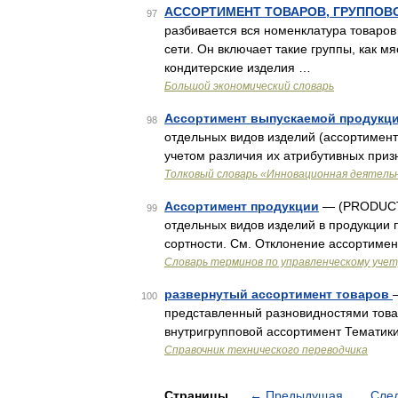
АССОРТИМЕНТ ТОВАРОВ, ГРУППОВ
97
разбивается вся номенклатура товаров
сети. Он включает такие группы, как м
кондитерские изделия …
Большой экономический словарь
Ассортимент выпускаемой продукц
98
отдельных видов изделий (ассортимент
учетом различия их атрибутивных приз
Толковый словарь «Инновационная деятель
Ассортимент продукции
— (PRODUCT
99
отдельных видов изделий в продукции п
сортности. См. Отклонение ассортимен
Словарь терминов по управленческому учет
развернутый ассортимент товаров
100
представленный разновидностями това
внутригрупповой ассортимент Тематик
Справочник технического переводчика
Страницы
←
Предыдущая
Сле