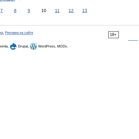
7
8
9
10
11
12
13
ка
,
Реклама на сайте
18+
omla,
Drupal,
WordPress, MODx.