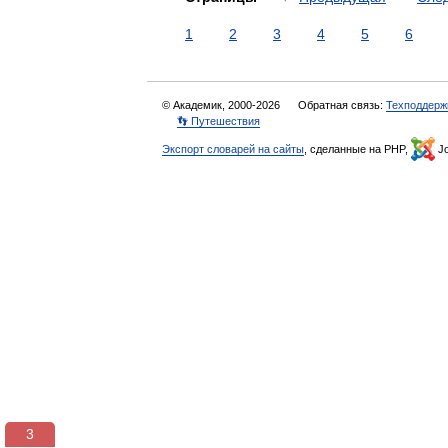
1
2
3
4
5
6
© Академик, 2000-2026
Обратная связь:
Техподдерж
👣 Путешествия
Экспорт словарей на сайты
, сделанные на PHP,
Jo
3